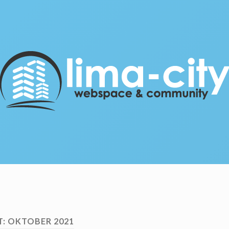
lima-
city
Blog
T:
OKTOBER 2021