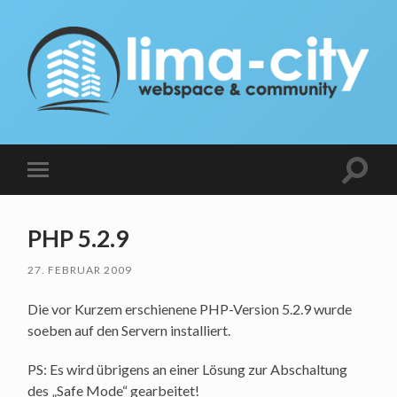
lima-
city
Blog
Suchfe
Mobile-
ein-/a
Menü
ein-/ausblenden
PHP 5.2.9
27. FEBRUAR 2009
Die vor Kurzem erschienene PHP-Version 5.2.9 wurde
soeben auf den Servern installiert.
PS: Es wird übrigens an einer Lösung zur Abschaltung
des „Safe Mode“ gearbeitet!