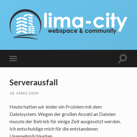
lima-
city
Blog
Suchfe
Mobile-
ein-/a
Menü
ein-/ausblenden
Serverausfall
18. MÄRZ 2009
Heute hatten wir leider ein Problem mit dem
Dateisystem. Wegen der großen Anzahl an Dateien
musste der Betrieb für einige Zeit ausgesetzt werden.
Ich entschuldige mich für die entstandenen
Unannehmlichkeiten.