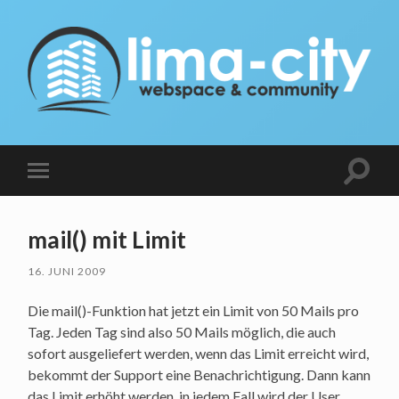
lima-
city
Blog
Suchfe
Mobile-
ein-/a
Menü
ein-/ausblenden
mail() mit Limit
16. JUNI 2009
Die mail()-Funktion hat jetzt ein Limit von 50 Mails pro
Tag. Jeden Tag sind also 50 Mails möglich, die auch
sofort ausgeliefert werden, wenn das Limit erreicht wird,
bekommt der Support eine Benachrichtigung. Dann kann
das Limit erhöht werden, in jedem Fall wird der User